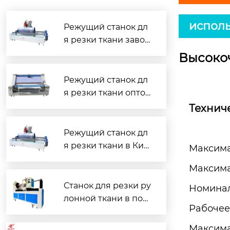
исполь
Режущий станок дл
я резки ткани завод
— надёжное решен
Высокоч
ие для швейного пр
оизводства
Режущий станок дл
я резки ткани опто
м — надёжные реш
Технич
ения для швейного
производства
Режущий станок дл
я резки ткани в Кит
Максима
ае — надёжные реш
Максима
ения для швейного
производства
Станок для резки ру
Номина
лонной ткани в пол
Рабочее
оску: цена и надёжн
ый поставщик
Максима