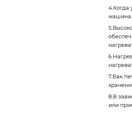
4.Когда
машина 
5.Высок
обеспеч
нагрева
6.Нагре
нагрева
7.Бак п
хранения
8.В зав
или при