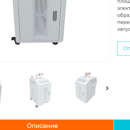
площ
элек
обра
пере
запус
От
Описание