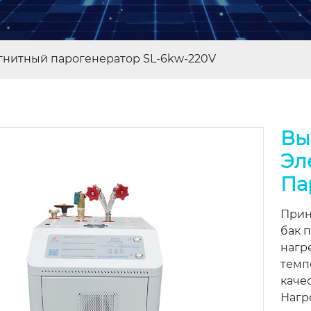
гнитный парогенератор SL-6kw-220V
Вы
Эл
Па
Прин
бак 
нагр
темп
каче
Нагр