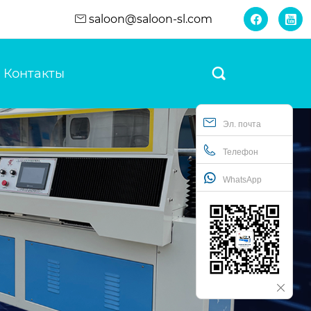
saloon@saloon-sl.com


Контакты

Эл. почта
Телефон
WhatsApp