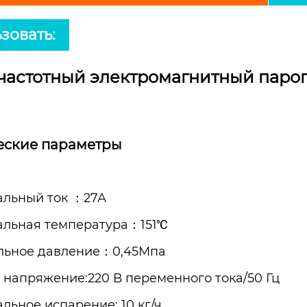
зовать:
астотный электромагнитный парог
еские параметры
льный ток ：27А
льная температура：151℃
льное давление：0,45Мпа
 напряжение:220 В переменного тока/50 Гц
льное испарение: 10 кг/ч