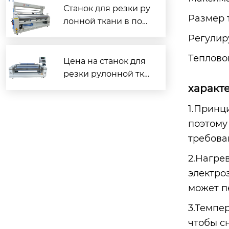
Станок для резки ру
Размер 
лонной ткани в пол
оску: цена и произв
Регулир
одитель
Теплово
Цена на станок для
резки рулонной тка
ни в полоску от зав
характ
ода?
1.Принц
поэтому
требова
2.Нагре
электро
может п
3.Темпе
чтобы с