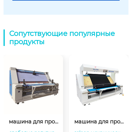
Сопутствующие популярные
продукты
машина для прок
машина для пров
атки тканых и три
ерки ткани-sl-780