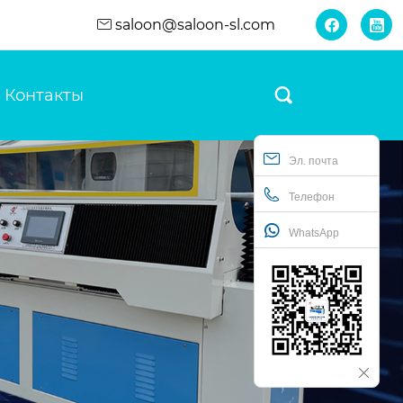
saloon@saloon-sl.com


Контакты

Эл. почта
Телефон
WhatsApp