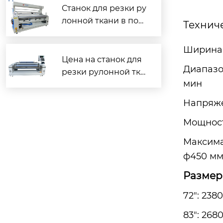
Станок для резки ру
лонной ткани в пол
Технич
оску: цена и произв
одитель
Ширина
Цена на станок для
Диапазо
резки рулонной тка
мин
ни в полоску от зав
ода?
Напря
Мощность
Максима
ф450 м
Размеры
72": 2380
83": 2680