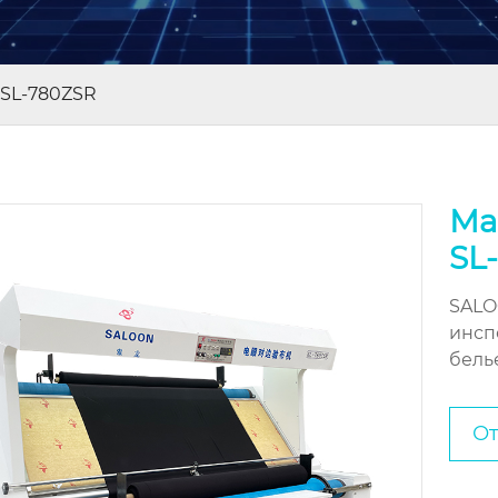
-SL-780ZSR
Ма
SL
SALO
инсп
бель
От