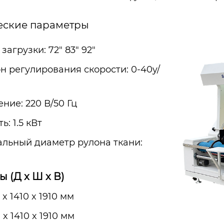
еские параметры
 загрузки: 72" 83" 92"
н регулирования скорости: 0-40y/
жение: 220 В/50 Гц
: 1.5 кВт
льный диаметр рулона ткани:
м
 (Д x Ш x В)
 x 1410 x 1910 мм
 x 1410 x 1910 мм