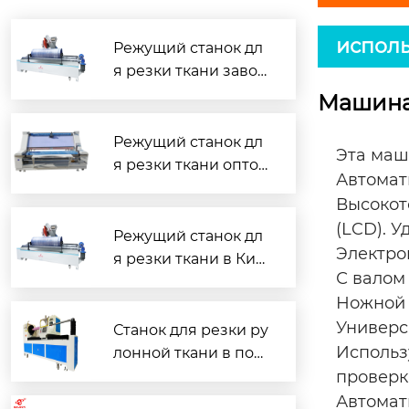
исполь
Режущий станок дл
я резки ткани завод
— надёжное решен
Машина
ие для швейного пр
оизводства
Режущий станок дл
Эта маш
я резки ткани опто
Автомат
м — надёжные реш
Высокот
ения для швейного
(LCD). 
производства
Режущий станок дл
Электро
я резки ткани в Кит
С валом 
ае — надёжные реш
Ножной 
ения для швейного
Универс
производства
Станок для резки ру
Использ
лонной ткани в пол
оску: цена и надёжн
проверка
ый поставщик
Автомат