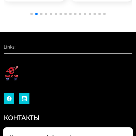
ильных продуктов

танка для раскроя о
в тексти...
дежды

часть машины для р
Links:


КОНТАКТЫ
Южный 120-й район, Транзитное шоссе,