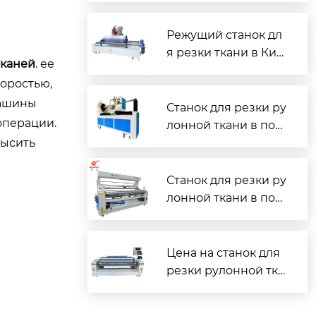
ения для швейного
производства
Режущий станок дл
я резки ткани в Кит
тканей
. ее
ае — надёжные реш
оростью,
ения для швейного
машины
производства
Станок для резки ру
операции.
лонной ткани в пол
высить
оску: цена и надёжн
ый поставщик
Станок для резки ру
лонной ткани в пол
оску: цена и произв
одитель
Цена на станок для
резки рулонной тка
ни в полоску от зав
ода?