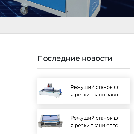
Последние новости
Режущий станок дл
я резки ткани завод
— надёжное решен
ие для швейного пр
оизводства
Режущий станок дл
я резки ткани опто
м — надёжные реш