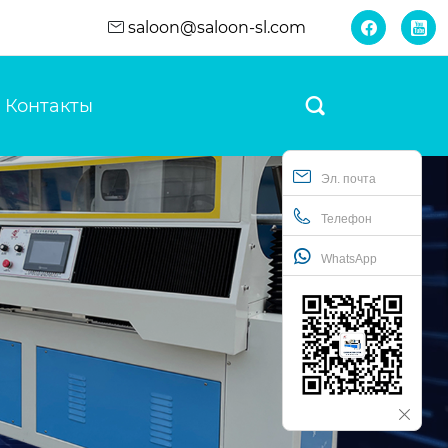
saloon@saloon-sl.com


Контакты

Эл. почта
Телефон
WhatsApp