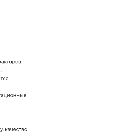
факторов.
,
ется
атационные
. качество