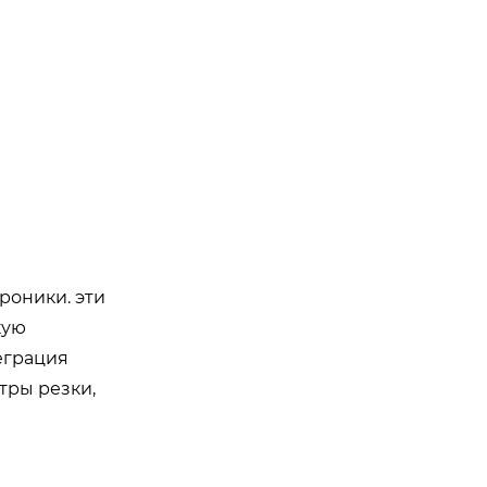
роники. эти
кую
еграция
тры резки,