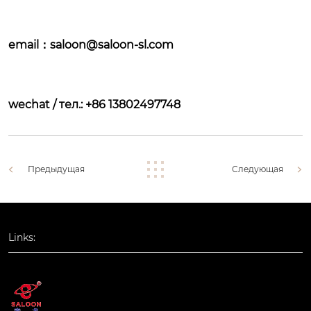
e
mail：saloon@saloon-sl.com
wechat /
тел.: +86
13802497748
Предыдущая
Следующая
Links: