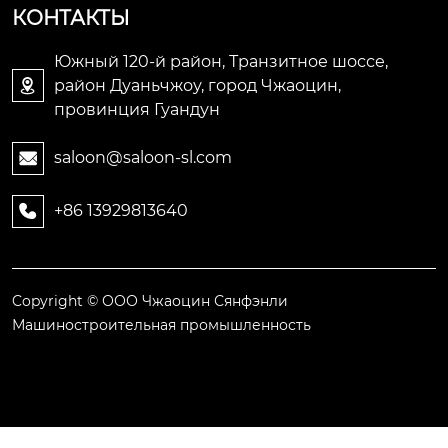
КОНТАКТЫ
Южный 120-й район, Транзитное шоссе,
район Дуаньчжоу, город Чжаоцин,

провинция Гуандун
saloon@saloon-sl.com

+86 13929813640

Copyright © ООО Чжаоцин Сянфэнли
Машиностроительная промышленность