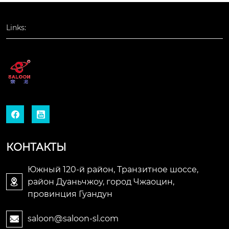
Links:


КОНТАКТЫ
Южный 120-й район, Транзитное шоссе,
район Дуаньчжоу, город Чжаоцин,

провинция Гуандун
saloon@saloon-sl.com
